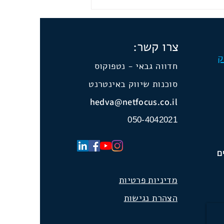
ון ליין - ראיון ברדיו קול הגליל
על הקמה, ניהול ושיווק חנויות און
 הרבה טיפים.
צרו קשר:
ק
חדווה גבאי - נטפוקוס
סוכנות שיווק באינטרנט
hedva@netfocus.co.il
050-4042021
ם
מדיניות פרטיות
הצהרת נגישות