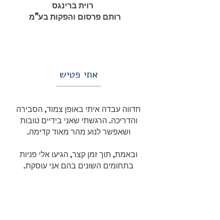
רוית ברינגס
רותם פרסום והפקות בע"מ
אתי פטיש
חדווה עבדה איתי באופן צמוד, הסבירה
והדריכה. הרגשתי שאני בידיים טובות
ושאפשר לנוע מהר מאוד קדימה.
ובאמת, תוך זמן קצר, הגיעו אלי פניות
בתחומים השונים בהם אני עוסקת.
אני ממליצה לבעלי עסקים שרוצים לעשות
קפיצה גדולה קדימה עם העסק שלהם וגם
עם הביטחון שהם יכולים להפעיל אותו