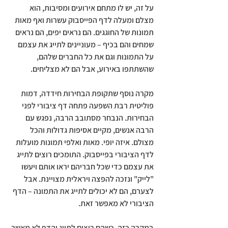
על זה, יש לו מתחם אירועים ומסיבות, הוא 
מצלם ומעלה לדף הפייסבוק עשרות ואף מאות 
תמונות של החוגגים. הם נראים יפים, הם נראים 
שמחים והם בכיף – מעוניינים לתייג את עצמם 
על התמונות וגם את כל החברים שלהם, 
שהשתתפו באירוע, אבל הם לא מצליחים.
מקרה נוסף שתקופת הבחירות חידדה, דמות 
פוליטית רבת השפעה פתחה דף ציבורי לפני 
הבחירות. הנבחר מסתובב הרבה, נפגש עם 
הרבה אנשים, מקיים אסיפות גדולות והכל 
מצולם. איזה יופי. מאות ואלפי תמונות מועלות 
לדף הציבורי בפייסבוק. התומכים רוצים לתייג 
את עצמם כדי שכל חבריהם יראו אותם ויעשו 
"לייק" ונזכה להפצה ויראלית מצויינת. אבל 
לצערם, הם לא יכולים לתייג את התמונה – הדף 
הציבורי לא מאפשר זאת.
במקרה כזה, כשהם רוצים לתייג והדף לא מאשר 