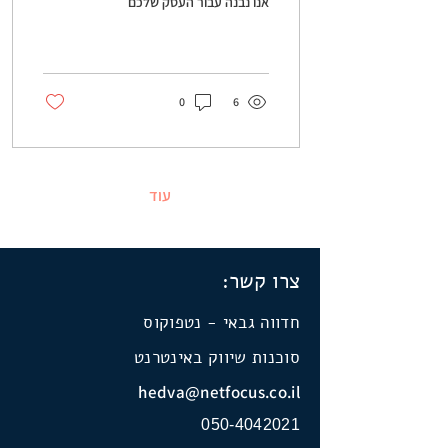
אנו נבנה עבור העסק שלכם
מערך שיווק מנצח שנותן תוצאות
במהירות וממשיך לעבוד לאורך...
0
6
עוד
צרו קשר:
חדווה גבאי - נטפוקוס
סוכנות שיווק באינטרנט
hedva@netfocus.co.il
050-4042021