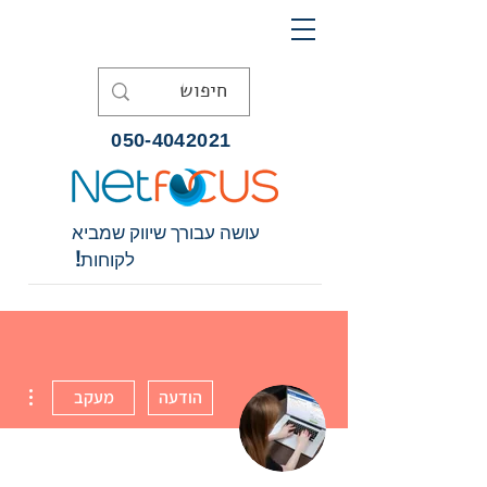
050-4042021
עושה עבורך שיווק שמביא
לקוחות!
ions
הודעה
מעקב
כותב/ת