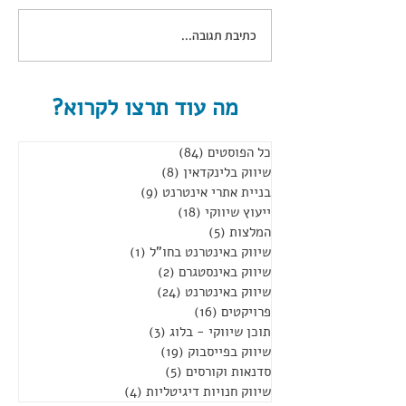
כתיבת תגובה...
טיפ יומי- 5 כיצד להתייעל
ביצירת לידים Social Selling
Index
מה עוד תרצו לקרוא?
כל הפוסטים
(84)
84 פוסטים
שיווק בלינקדאין
(8)
8 פוסטים
בניית אתרי אינטרנט
(9)
9 פוסטים
ייעוץ שיווקי
(18)
18 פוסטים
המלצות
(5)
5 פוסטים
שיווק באינטרנט בחו"ל
(1)
פוסט 1
שיווק באינסטגרם
(2)
2 פוסטים
שיווק באינטרנט
(24)
24 פוסטים
פרויקטים
(16)
16 פוסטים
תוכן שיווקי - בלוג
(3)
3 פוסטים
שיווק בפייסבוק
(19)
19 פוסטים
סדנאות וקורסים
(5)
5 פוסטים
שיווק חנויות דיגיטליות
(4)
4 פוסטים