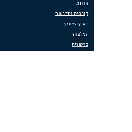
אודות
קורסים וסדנאות
ייעוץ שיווקי
המלצות
סרטונים
הבלוג שלי
שיווק באינטרנט
שיווק בפייסבוק
פרסום בפייסבוק
שיווק באינסטגרם
שיווק בוואטספ