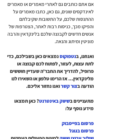
אם אתם כותבים גם לאתרי מאמרים או מאמרים 
לאינדקסים שונים, גם כאן, כתבו מאמרים על 
ההתנסות שלכם, על התשובות שקיבלתם 
והפיקו מכך, כניסות רבות לאתר, הצטרפות של 
אנשים חדשים לקבוצה שלכם בלינקדאין והרבה 
מוניטין ומיתוג והנאה.
ואנחנו, ב
נטפוקוס
 נמצאים כאן בשבילכם, כדי 
לתת עצות, לעזור, לפתוח לכם קבוצה או 
פרופיל, להדריך את החבר'ה שעדיין חוששים 
מלינקדאין… אז הרימו טלפון או השאירו לנו 
הודעה ב
צור קשר
 ואנו נחזור אליכם.
מתעניינים ב
שיווק באינטרנט
? כאן תמצאו 
מידע נוסף על:
פרסום בפייסבוק
פרסום בגוגל
שילוב ערוצי שיווק
 למינוף הפעילות העסקית 