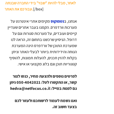
לאחר, מבלי להיות "שבוי" בידי החברה שבנתה 
[/box]
עבורכם את האתר.
אנחנו, ב
נטפוקוס
 מקימים אתרי אינטרנט על 
מערכות וורדפרס. הקמנו בעבר אתרים שעדיין 
קיימים ועובדים, על מערכות סגורות וגם על 
דרופל. הניסיון שרכשנו בתחום זה, הראה לנו 
שמערכת התוכן של וורדפרס הינה המערכת 
הנוחה והידידותית ביותר לבעלי האתר וניתן 
בקלות להזין תכנים, להעלות תמונות, להוסיף 
קטגוריות תוכן וגם בלוג מקצועי או אישי.
לפרטים נוספים ולהצעת מחיר, כנסו לצור 
קשר, או התקשרו לטל: 050-4042021 ניתן 
גם לפנות במייל: hedva@netfocus.co.il
ואנו נשמח לעמוד לרשותכם ולעזור לכם 
בצעד חשוב זה.