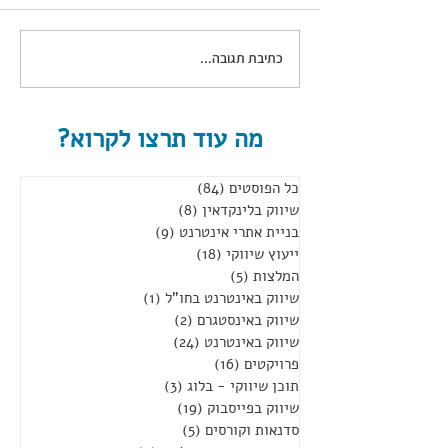
כתיבת תגובה...
הקמת פלטפורמת SaaS –
מרעיון למערכת פעילה (Case
Study)
מה עוד תרצו לקרוא?
כל הפוסטים
(84)
84 פוסטים
שיווק בלינקדאין
(8)
8 פוסטים
בניית אתרי אינטרנט
(9)
9 פוסטים
ייעוץ שיווקי
(18)
18 פוסטים
המלצות
(5)
5 פוסטים
שיווק באינטרנט בחו"ל
(1)
פוסט 1
שיווק באינסטגרם
(2)
2 פוסטים
שיווק באינטרנט
(24)
24 פוסטים
פרויקטים
(16)
16 פוסטים
תוכן שיווקי - בלוג
(3)
3 פוסטים
שיווק בפייסבוק
(19)
19 פוסטים
סדנאות וקורסים
(5)
5 פוסטים