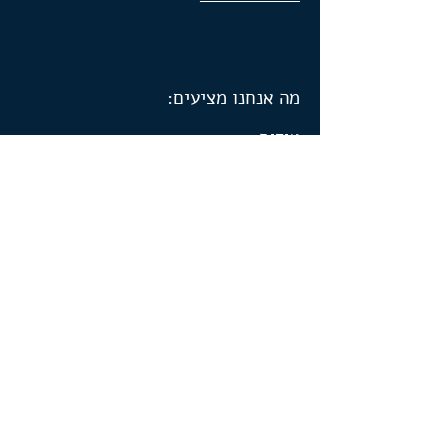
מה אנחנו מציעים:
אודות
קורסים וסדנאות
ייעוץ שיווקי
המלצות
סרטונים
הבלוג שלי
שיווק באינטרנט