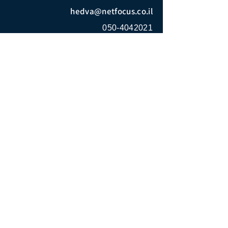
hedva@netfocus.co.il
050-4042021
מדיניות פרטיות
הצהרת נגישות
מה אנחנו מציעים:
אודות
קורסים וסדנאות